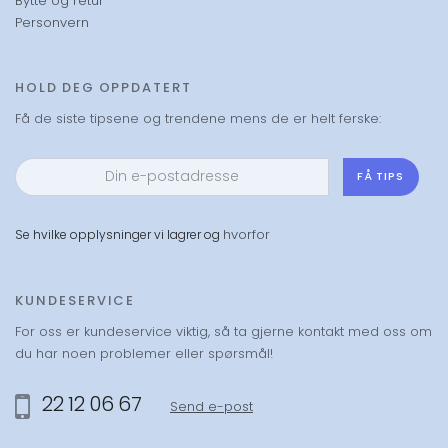
Bytte og retur
Personvern
HOLD DEG OPPDATERT
Få de siste tipsene og trendene mens de er helt ferske:
FÅ TIPS
hvorfor
Se hvilke opplysninger vi lagrer og
KUNDESERVICE
For oss er kundeservice viktig, så ta gjerne kontakt med oss om
du har noen problemer eller spørsmål!
22 12 06 67
Send e-post