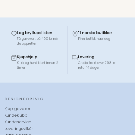
Lag bryllupslisten
11 norske butikker
Få gavekort på 400 kr når
Finn butikk nær deg
du oppretter
Kjøpshjelp
Levering
Klikk og hent klart innen 2
Gratis frakt over 798 kr ·
timer
retur 14 dager
DESIGNFOREVIG
Kjøp gavekort
Kundeklubb
Kundeservice
Leveringsvilkår