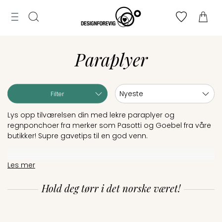
Tilbud
MENY
ogg
Til
Merker
n
Finn
Søk
bryllupsliste
Paraplyer
toppen
Lag
bryllupsliste
Sortering:
Filter
Lys opp tilværelsen din med lekre paraplyer og
regnponchoer fra merker som Pasotti og Goebel fra våre
butikker! Supre gavetips til en god venn.
Les mer
Hold deg tørr i det norske været!