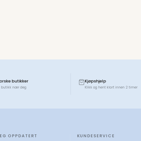
norske butikker
Kjøpshjelp
 butikk nær deg
Klikk og hent klart innen 2 timer
DEG OPPDATERT
KUNDESERVICE