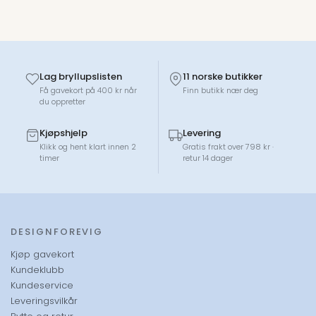
og enhet.
Adventsstjernen har en spesiell plass i hjertet til mange
under juletiden og minner oss om betydningen av lys og
håp i mørket. Den er ikke bare en vakker dekorasjon, men
også en symbolsk påminnelse om budskapet om
Lag bryllupslisten
11 norske butikker
kjærlighet og fred som julen bringer med seg.
Få gavekort på 400 kr når
Finn butikk nær deg
du oppretter
Kjøpshjelp
Levering
Klikk og hent klart innen 2
Gratis frakt over 798 kr ·
timer
retur 14 dager
DESIGNFOREVIG
Kjøp gavekort
Kundeklubb
Kundeservice
Leveringsvilkår