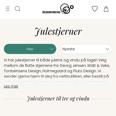
Tilbud
MENY
ogg
Til
Merker
n
Finn
Søk
bryllupsliste
Julestjerner
toppen
Lag
bryllupsliste
Sortering:
Filter
Vi har julestjerner til både juletre og vindu på lager! Velg
mellom de flotte stjernene fra Georg Jensen, Watt & Veke,
Torsteinsens Design, Holmegaard og Pluto Design. Vi
sender gjerne hjem til deg fra nettbutikken, eller bestill på
nett og hent ferdig pakket julestjerne i din Designforevig-
Les mer
butikk.
Historisk sett har adventsstjernen sitt opphav i tysk
Julestjerner til tre og vindu
juletradisjon, og den har blitt en kjær dekorasjon i mange
hjem over hele verden. Stjernen representerer håp og tro,
og dens fem spisser symboliserer de fem kjente
kontinentene, noe som understreker budskapet om fred