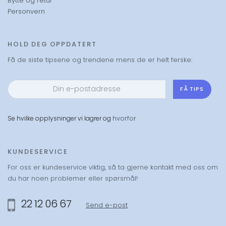
Bytte og retur
Personvern
HOLD DEG OPPDATERT
Få de siste tipsene og trendene mens de er helt ferske:
FÅ TIPS
hvorfor
Se hvilke opplysninger vi lagrer og
KUNDESERVICE
For oss er kundeservice viktig, så ta gjerne kontakt med oss om
du har noen problemer eller spørsmål!
22 12 06 67
Send e-post