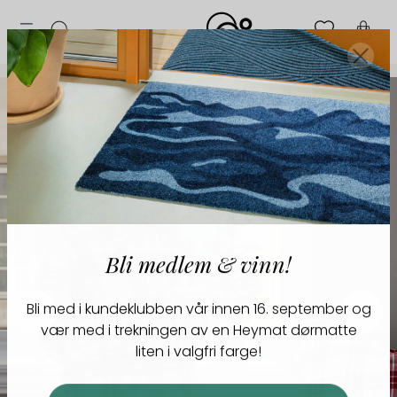
Tilbud
MENY
ogg
Til
Merker
n
Finn
Søk
bryllupsliste
toppen
Lag
bryllupsliste
Bli medlem & vinn!
Bli med i kundeklubben vår innen 16. september og
vær med i trekningen av en Heymat dørmatte
liten
i valgfri farge!
Jeg vil bli med!